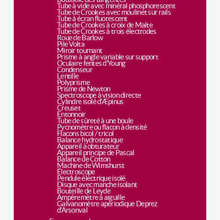
Tube à vide avec minéral phosphorescent
Tube de Crookes avec moulinet sur rails
Tube à écran fluorescent
Tube de Crookes à croix de Malte
Tube de Crookes à trois électrodes
Roue de Barlow
Pile Volta
Miroir tournant
Prisme à angle variable sur support
Oculaire fentes d'Young
Condenseur
Lentille
Polyprisme
Prisme de Newton
Spectroscope à vision directe
Cylindre isolé d'Æpinus
Creuset
Entonnoir
Tube de sûreté à une boule
Pycnomètre ou flacon à densité
Flacons bicol / tricol
Balance hydrostatique
Appareil à obturateur
Appareil principe de Pascal
Balance de Cotton
Machine de Wimshurst
Électroscope
Pendule électrique isolé
Disque avec manche isolant
Bouteille de Leyde
Ampèremètre à aiguille
Galvanomètre apériodique Deprez
d'Arsonval