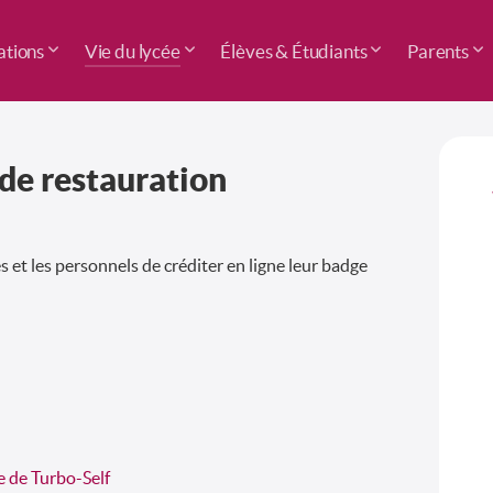
tions
Vie du lycée
Élèves & Étudiants
Parents
de restauration
es et les personnels
de créditer en ligne leur badge
e de Turbo-Self