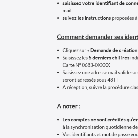
saisissez votre identifiant de con
mail
suivez les instructions
proposées à 
Comment demander ses identi
Cliquez sur «
Demande de création
Saisissez les
5 derniers chiffres
indi
Carte N° 0683-0XXXX
Saisissez une adresse mail valide su
seront adressés sous 48 H
A réception, suivre la procédure cla
A noter
:
Les comptes ne sont crédités qu’en
à la synchronisation quotidienne d
Vos identifiants et mot de passe vo