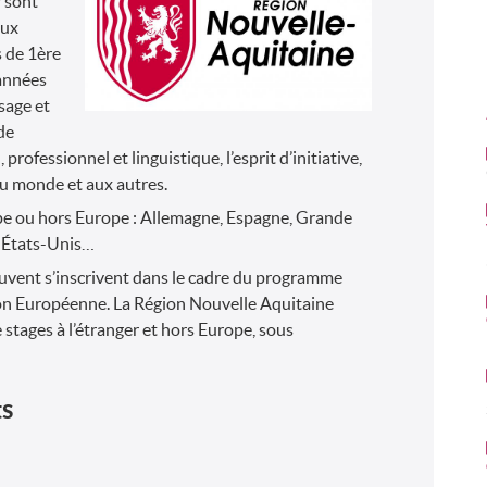
r sont
aux
 de 1ère
années
sage et
de
rofessionnel et linguistique, l’esprit d’initiative,
 au monde et aux autres.
ope ou hors Europe : Allemagne, Espagne, Grande
, États-Unis…
peuvent s’inscrivent dans le cadre du programme
ion Européenne. La Région Nouvelle Aquitaine
stages à l’étranger et hors Europe, sous
ts