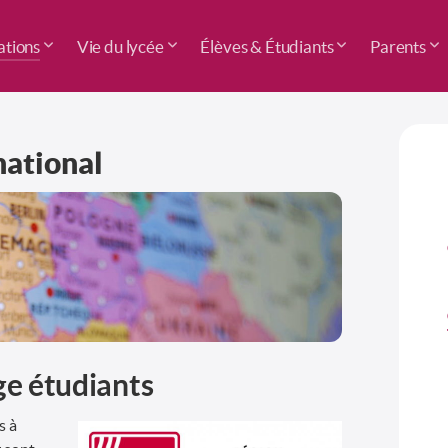
tions
Vie du lycée
Élèves & Étudiants
Parents
national
ge étudiants
s à