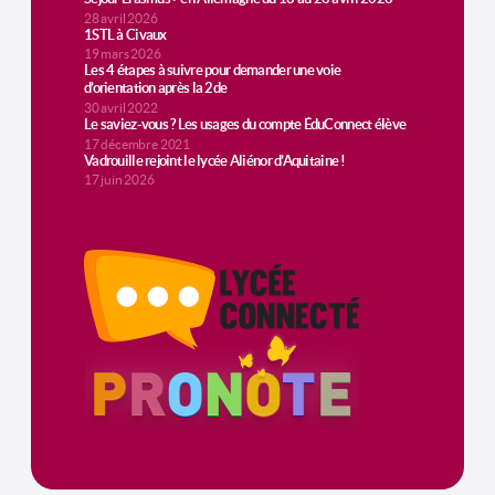
28 avril 2026
1STL à Civaux
19 mars 2026
Les 4 étapes à suivre pour demander une voie
d’orientation après la 2de
30 avril 2022
Le saviez-vous ? Les usages du compte ÉduConnect élève
17 décembre 2021
Vadrouille rejoint le lycée Aliénor d’Aquitaine !
17 juin 2026